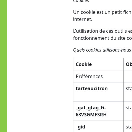
Cookies
Un cookie est un petit fich
internet.
L’utilisation de ces outil
fonctionnement du site c
Quels cookies utilisons-nous
Cookie
Ob
Préférences
tarteaucitron
st
_gat_gtag_G-
st
63V3GMFSRH
_gid
st